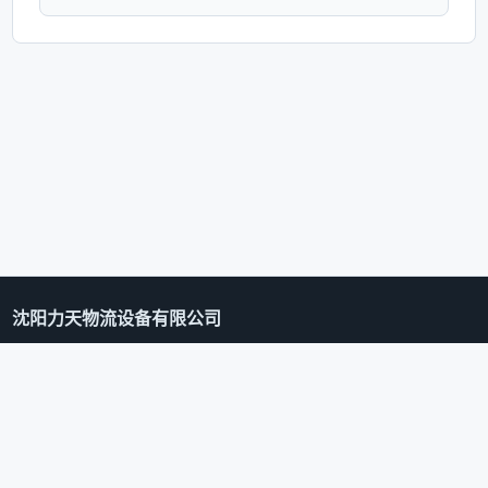
沈阳力天物流设备有限公司
024-24321670
133377697@qq.com
辽ICP备08001754号-1